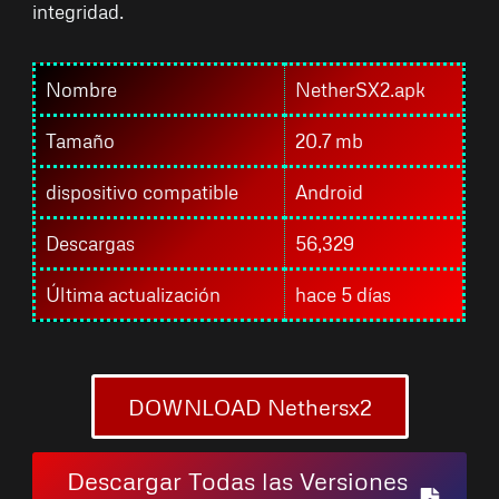
integridad.
Nombre
NetherSX2.apk
Tamaño
20.7 mb
dispositivo compatible
Android
Descargas
56,329
Última actualización
hace 5 días
DOWNLOAD Nethersx2
Descargar Todas las Versiones